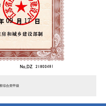
勘察综合类甲级