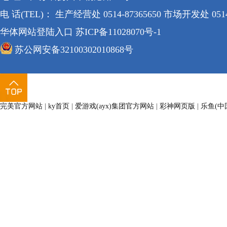
电 话(TEL)： 生产经营处 0514-87365650 市场开发处 0514-8
华体网站登陆入口
苏ICP备11028070号-1
苏公网安备32100302010868号
完美官方网站
|
ky首页
|
爱游戏(ayx)集团官方网站
|
彩神网页版
|
乐鱼(中国