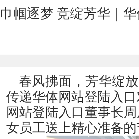
巾帼逐梦 竞绽芳华｜
春风拂面，芳华绽放
传递华体网站登陆入口
网站登陆入口
董事长周
女员工送上精心准备的