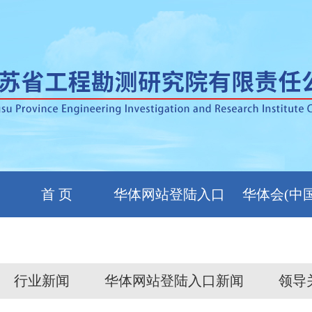
首 页
华体网站登陆入口
华体会(中国
简介
行业新闻
华体网站登陆入口新闻
领导