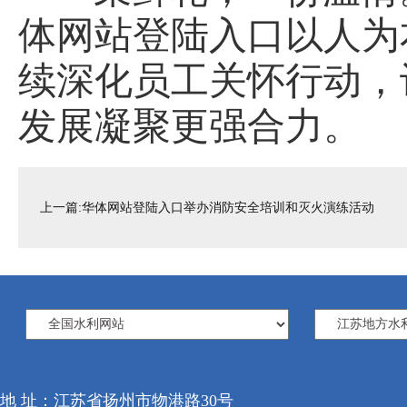
体网站登陆入口以人为
续深化员工关怀行动，
发展凝聚更强合力。
上一篇:华体网站登陆入口举办消防安全培训和灭火演练活动
地 址：江苏省扬州市物港路30号