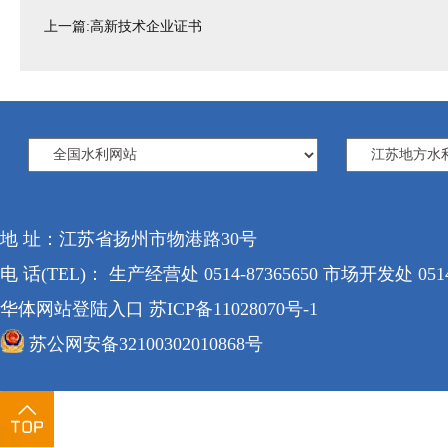
上一篇:高新技术企业证书
地 址：江苏省扬州市物港路30号
电 话(TEL)： 生产经营处 0514-87365650 市场开发处 0514-8
华体网站登陆入口
苏ICP备11028070号-1
苏公网安备32100302010868号